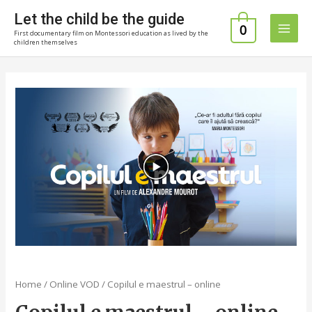
Skip
Let the child be the guide
to
0
First documentary film on Montessori education as lived by the
Main
content
children themselves
Men
Home
/
Online VOD
/ Copilul e maestrul – online