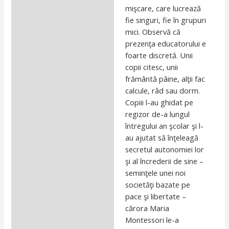
mişcare, care lucrează
fie singuri, fie în grupuri
mici. Observă că
prezenţa educatorului e
foarte discretă. Unii
copii citesc, unii
frământă pâine, alţii fac
calcule, râd sau dorm.
Copiii l-au ghidat pe
regizor de-a lungul
întregului an şcolar şi l-
au ajutat să înţeleagă
secretul autonomiei lor
şi al încrederii de sine –
seminţele unei noi
societăţi bazate pe
pace şi libertate –
cărora Maria
Montessori le-a