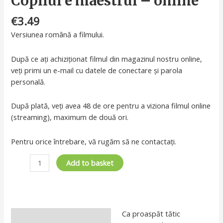
Copilul e maestrul – online
€
3.49
Versiunea română a filmului.
După ce ați achiziționat filmul din magazinul nostru online,
veți primi un e-mail cu datele de conectare și parola
personală.
După plată, veți avea 48 de ore pentru a viziona filmul online
(streaming), maximum de două ori.
Pentru orice întrebare, vă rugăm să ne contactați.
Copilul
Add to basket
e
maestrul
-
online
Ca proaspăt tătic
quantity
Description